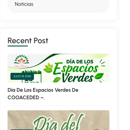
Noticias
R
E
C
E
N
T
P
O
S
T
JULIO 18, 2026
Día De Los Espacios Verdes De
COOACEDED –.