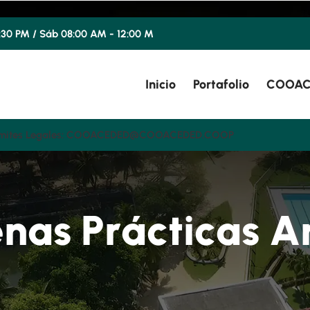
4:30 PM / Sáb 08:00 AM - 12:00 M
Inicio
Portafolio
COOAC
, Trámites Legales: COOACEDED@COOACEDED.COOP
e
n
a
s
P
r
á
c
t
i
c
a
s
A