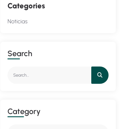
Categories
Noticias
S
E
A
R
C
H
C
A
T
E
G
O
R
Y