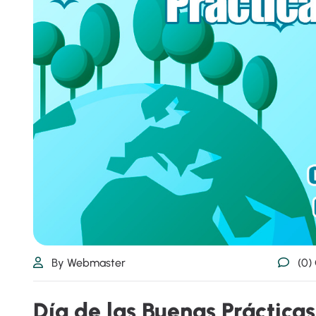
By Webmaster
(0)
D
í
a
d
e
l
a
s
B
u
e
n
a
s
P
r
á
c
t
i
c
a
s