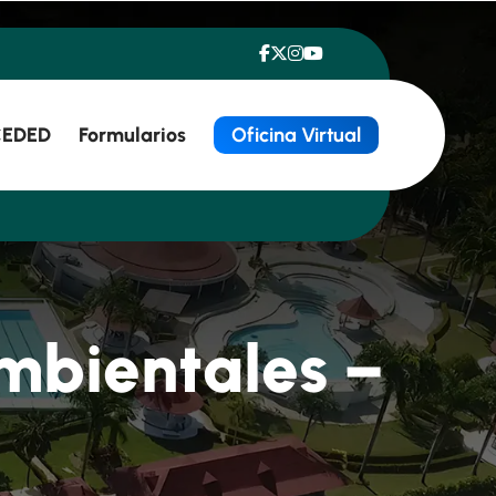
EDED
Formularios
Oficina Virtual
m
b
i
e
n
t
a
l
e
s
–