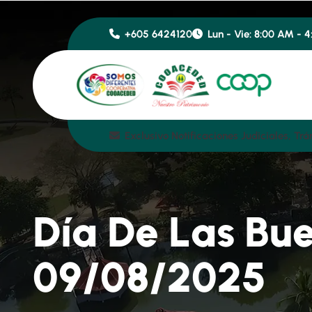
+605 6424120
Lun - Vie: 8:00 AM - 
Exclusivo Notificaciones Judiciales
D
í
a
D
e
L
a
s
B
u
0
9
/
0
8
/
2
0
2
5