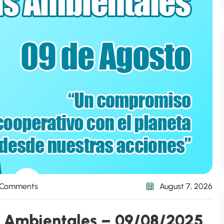
 Comments
August 7, 2026
A
m
b
i
e
n
t
a
l
e
s
–
0
9
/
0
8
/
2
0
2
5