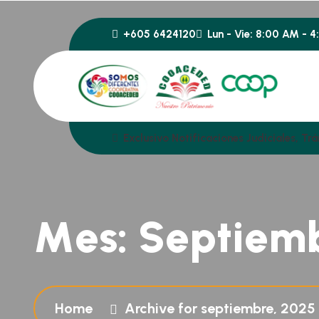
+605 6424120
Lun - Vie: 8:00 AM - 
Exclusivo Notificaciones Judiciales
M
e
s
:
S
e
p
t
i
e
m
Home
Archive for septiembre, 2025