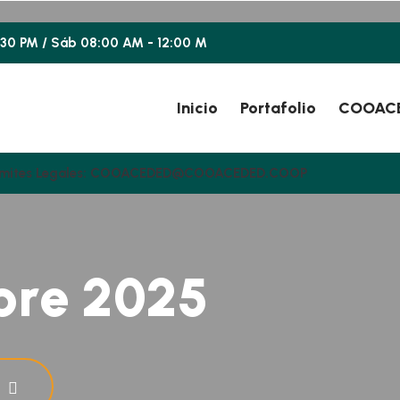
4:30 PM / Sáb 08:00 AM - 12:00 M
Inicio
Portafolio
COOAC
, Trámites Legales: COOACEDED@COOACEDED.COOP
b
r
e
2
0
2
5