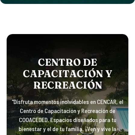
C
E
N
T
R
O
D
E
C
A
P
A
C
I
T
A
C
I
Ó
N
Y
R
E
C
R
E
A
C
I
Ó
N
"Disfruta momentos inolvidables en CENCAR, el
Centro de Capacitación y Recreación de
COOACEDED. Espacios diseñados para tu
bienestar y el de tu familia. ¡Ven y vive la