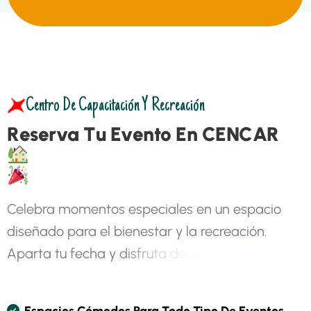
Centro De Capacitación Y Recreación
R
e
s
e
r
v
a
T
u
E
v
e
n
t
o
E
n
C
E
N
C
A
R
C
e
l
e
b
r
a
m
o
m
e
n
t
o
s
e
s
p
e
c
i
a
l
e
s
e
n
u
n
e
s
p
a
c
i
o
d
i
s
e
ñ
a
d
o
p
a
r
a
e
l
b
i
e
n
e
s
t
a
r
y
l
a
r
e
c
r
e
a
c
i
ó
n
.
A
p
a
r
t
a
t
u
f
e
c
h
a
y
d
i
s
f
r
u
t
a
d
e
n
u
e
s
t
r
a
s
i
n
s
t
a
l
a
c
i
o
n
e
s
c
o
n
e