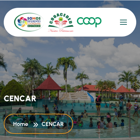
C
E
N
C
A
R
Home
CENCAR