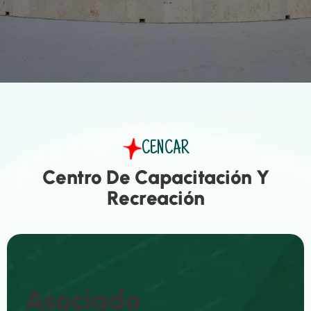
CENCAR
C
e
n
t
r
o
D
e
C
a
p
a
c
i
t
a
c
i
ó
n
Y
R
e
c
r
e
a
c
i
ó
n
A
S
O
C
I
A
D
O