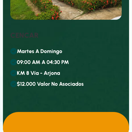
C
E
N
C
A
R
M
A
R
T
E
S
A
D
O
M
I
N
G
O
0
9
:
0
0
A
M
A
0
4
:
3
0
P
M
K
M
8
V
Í
A
-
A
R
J
O
N
A
$
1
2
.
0
0
0
V
A
L
O
R
N
O
A
S
O
C
I
A
D
O
S