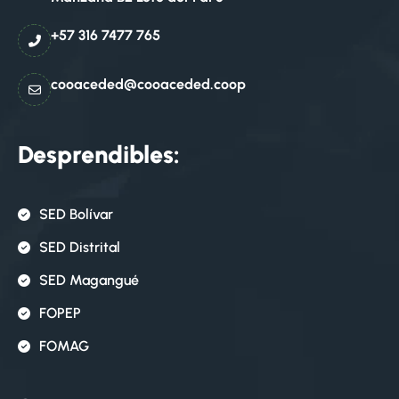
+57 316 7477 765
cooaceded@cooaceded.coop
Desprendibles:
SED Bolívar
SED Distrital
SED Magangué
FOPEP
FOMAG