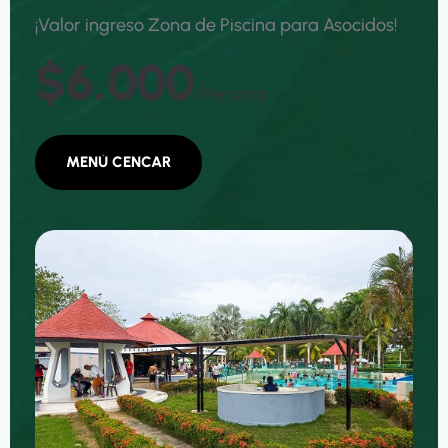
¡
V
a
l
o
r
i
n
g
r
e
s
o
Z
o
n
a
d
e
P
i
s
c
i
n
a
p
a
r
a
A
s
o
c
i
d
o
s
!
$6.000
/persona