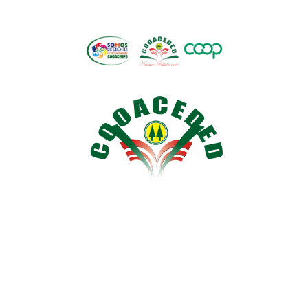
CAPACITACIÓN Y
RECREACIÓN
"Disfruta momentos inolvidables en CENCAR, el
Centro de Capacitación y Recreación de
COOACEDED. Espacios diseñados para tu
bienestar y el de tu familia. ¡Ven y vive la
experiencia!"
CONTÁCTANOS
MAS INFORMACIÓN